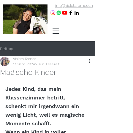
info@violetaramos.ch
Beitrag
Violeta Ramos
17. Sept. 2024
2 Min. Lesezeit
Magische Kinder
Jedes Kind, das mein 
Klassenzimmer betritt, 
schenkt mir irgendwann ein 
wenig Licht, weil es magische 
Momente schafft.
Wenn ein Kind in voller 