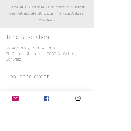
Harfe aus Südamerika mit World Music in
der Kathedrale St. Gallen. Private Anlass,
Hochzeit.
Time & Location
22 Aug 2026, 14:00 – 15:00
St. Gallen, Klosterhof, 9000 St. Gallen,
Schweiz
About the event
Privates Konzert, Hochzeit. Kathedrale St. 
Gallen, Dom Sant Gallen.
Harfe in der Schweiz mit 
Südamerikanische Harfe
Violeta Ramos Harfe in Gottesdienst
Show More