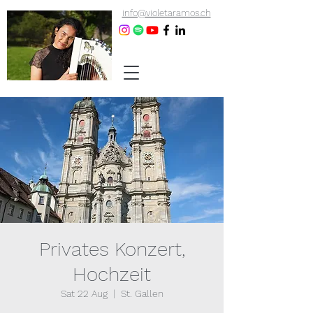
info@violetaramos.ch
Privates Konzert,
Hochzeit
Sat 22 Aug
  |  
St. Gallen