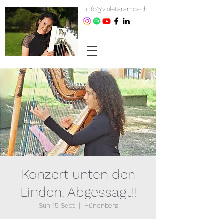
info@violetaramos.ch
Konzert unten den
Linden. Abgessagt!!
Sun 15 Sept
  |  
Hünenberg