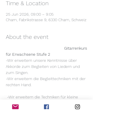
Time & Location
25 Jun 2026, 09:00 – 9:05
Cham, Fabrikstrasse 9, 6330 Cham, Schweiz
About the event
                                             Gitarrenkurs 
für Erwachsene Stufe 2
-Wir erweitern unsere Kenntnisse über 
Akkorde zum Begleiten von Liedern und 
zum Singen.
-Wir erweitern die Begleittechniken mit der 
rechten Hand.
 -Wir erweitern die Techniken für kleine 
Improvisationen
Vorkenntnisse: mindestens die 
Grundakkorde der ersten Lage kennen, 
(mindestens 7 Akkorden)  Zeit 9.00 Uhr bis 
10.00 Uhr Daten 5.2, 12.2, 5.3, 26.3, 16.4, 7.5, 