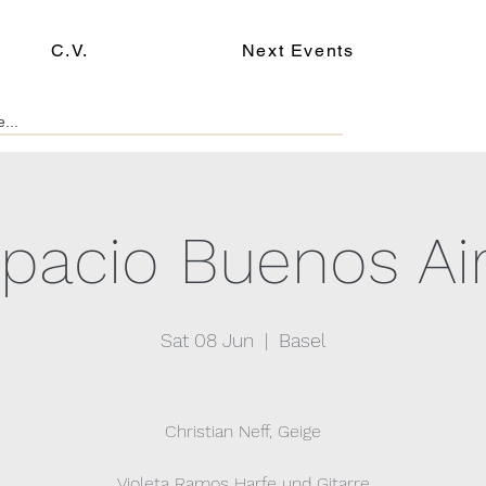
C.V.
Next Events
spacio Buenos Air
Sat 08 Jun
  |  
Basel
Christian Neff, Geige
Violeta Ramos Harfe und Gitarre