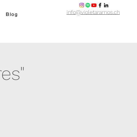
info@violetaramos.ch
Blog
es"