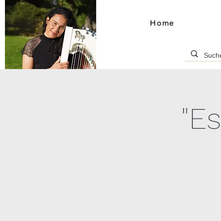
Home
"E