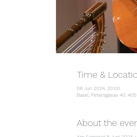
Time & Locati
08 Jun 2024, 20:00
Basel, Petersgasse 40, 405
About the eve
Am Samstag 8 Juni 2024, 