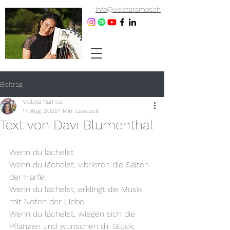
info@violetaramos.ch
Beitrag
Violeta Ramos
17. Aug. 2025
1 Min. Lesezeit
Text von Davi Blumenthal
Wenn du lächelst
Wenn du lächelst, vibrieren die Saiten 
der Harfe.
Wenn du lächelst, erklingt die Musik 
mit Noten der Liebe.
Wenn du lächelst, wiegen sich die 
Pflanzen und wünschen dir Glück.