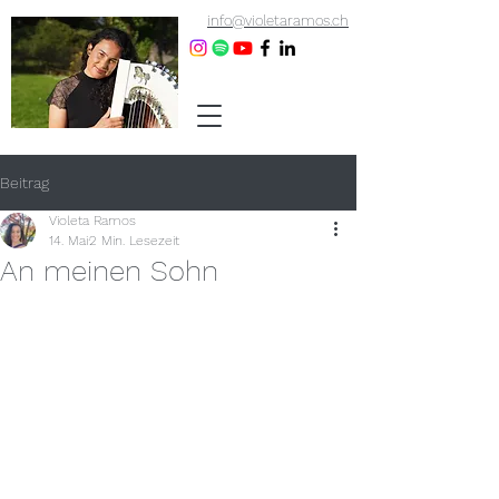
info@violetaramos.ch
Beitrag
Violeta Ramos
14. Mai
2 Min. Lesezeit
An meinen Sohn