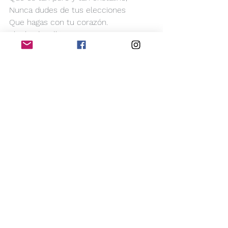
Nunca dudes de tus elecciones
Que hagas con tu corazón.
Elegí y decidí tu camino
A través de tu intuición,
Porque será siempre lo que Dios,
te diga que es lo mejor
para tu propio sendero.
Cuando me necesites
Siempre voy a estar,
Y si no estoy presente,
Sólo cerrá tus ojos
Y si sentís cosquillas,
No dudes que soy yo,
Tu mamá loca,
Tu mamá Chili,
Tu mamá que te ama
Eternamente.