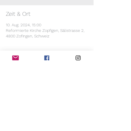
Zeit & Ort
10. Aug. 2024, 15:00
Reformierte Kirche Zopfigen, Sälistrasse 2,
4800 Zofingen, Schweiz
Über die Veranstaltung
Dies ist ein privater Anlass an dem die 
Gäste meine Musik hören
Diese Veranstaltung teilen