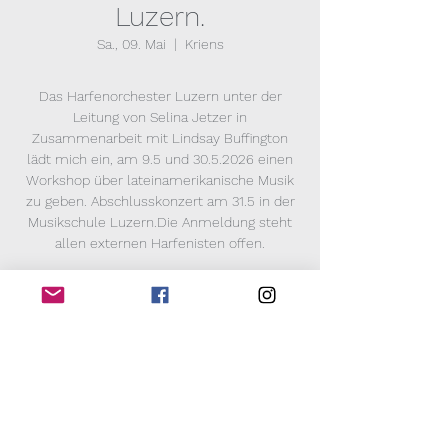
Luzern.
Sa., 09. Mai
  |  
Kriens
Das Harfenorchester Luzern unter der
Leitung von Selina Jetzer in
Zusammenarbeit mit Lindsay Buffington
lädt mich ein, am 9.5 und 30.5.2026 einen
Workshop über lateinamerikanische Musik
zu geben. Abschlusskonzert am 31.5 in der
Musikschule Luzern.Die Anmeldung steht
allen externen Harfenisten offen.
Zeit & Ort
09. Mai 2026, 14:00 – 17:30
Kriens, Arsenalstrasse 28, 6010 Kriens,
Schweiz