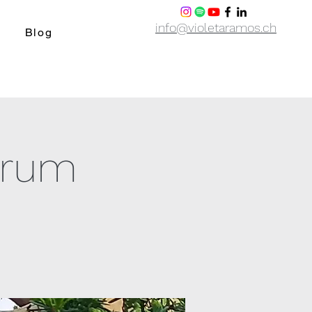
info@violetaramos.ch
Blog
trum