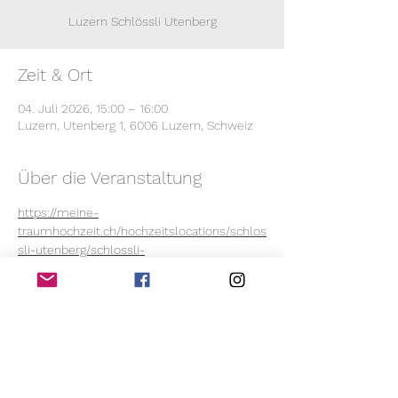
Luzern Schlössli Utenberg
Zeit & Ort
04. Juli 2026, 15:00 – 16:00
Luzern, Utenberg 1, 6006 Luzern, Schweiz
Über die Veranstaltung
https://meine-
traumhochzeit.ch/hochzeitslocations/schlos
sli-utenberg/schlossli-
utenberg/abendessen?
gad_source=1&gad_campaignid=1960516530
5&gbraid=0AAAAACU49s-
CouuS8nRDP3JJVw2SxqHoU&gclid=EAIaIQo
bChMI3OeikpackgMVm6SDBx1DpgFFEAAYAiA
AEgLpKvD_BwE