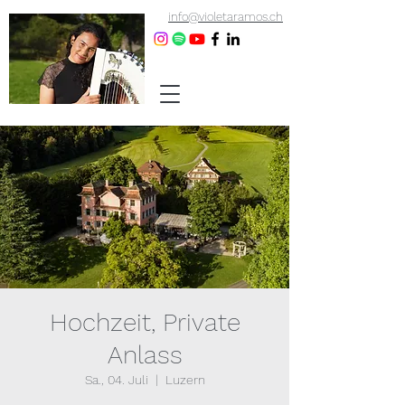
info@violetaramos.ch
Hochzeit, Private
Anlass
Sa., 04. Juli
  |  
Luzern