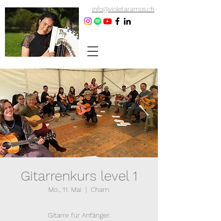
info@violetaramos.ch
Gitarrenkurs level 1
Mo., 11. Mai
  |  
Cham
Gitarre für Anfänger.