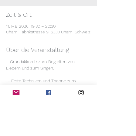
Zeit & Ort
11. Mai 2026, 19:30 – 20:30
Cham, Fabrikstrasse 9, 6330 Cham, Schweiz
Über die Veranstaltung
– Grundakkorde zum Begleiten von 
Liedern und zum Singen.
 – Erste Techniken und Theorie zum 
Erlernen des Improvisierens.
Vorkenntnisse: Ich kenne mind.5 Akkorden. 
Daten Don. 5.2; 5.3 Um 19.00 Uhr. Montag 
11.5; 29.6 Um 19.35 Ort Langhuus Cham 
Kosten: Ch.140