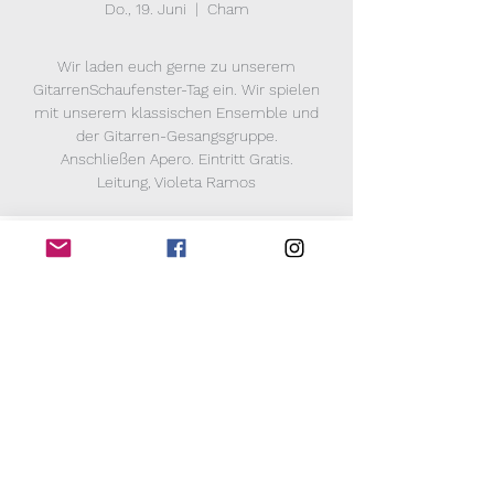
Do., 19. Juni
  |  
Cham
Wir laden euch gerne zu unserem
GitarrenSchaufenster-Tag ein. Wir spielen
mit unserem klassischen Ensemble und
der Gitarren-Gesangsgruppe.
Anschließen Apero. Eintritt Gratis.
Leitung, Violeta Ramos
Zeit & Ort
19. Juni 2025, 18:00 – 20:00
Cham, Fabrikstrasse 9, 6330 Cham, Schweiz
Diese Veranstaltung teilen