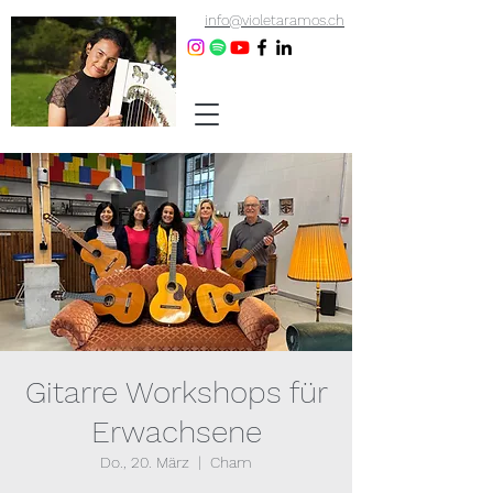
info@violetaramos.ch
Gitarre Workshops für
Erwachsene
Do., 20. März
  |  
Cham