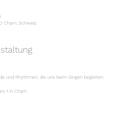
0
30 Cham, Schweiz
staltung
de und Rhythmen, die uns beim Singen begleiten.
urs 1 in Cham