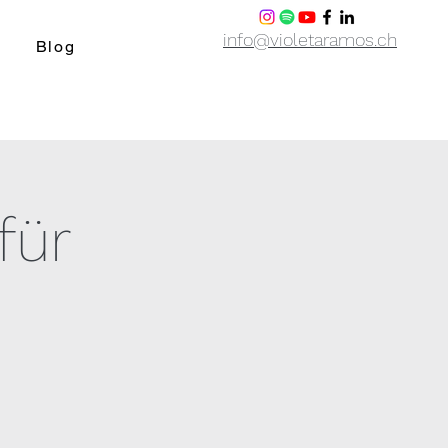
info@violetaramos.ch
Blog
für