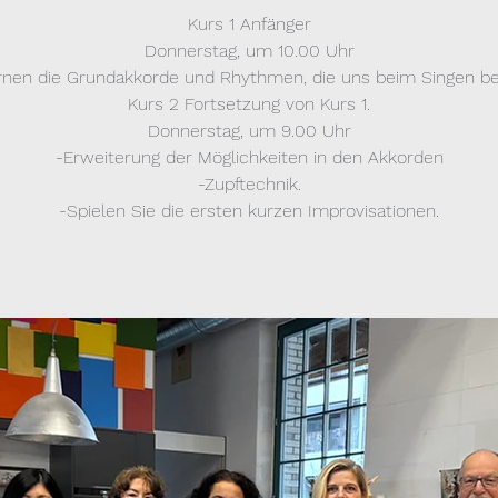
Kurs 1 Anfänger
Donnerstag, um 10.00 Uhr
ernen die Grundakkorde und Rhythmen, die uns beim Singen beg
Kurs 2 Fortsetzung von Kurs 1.
Donnerstag, um 9.00 Uhr
-Erweiterung der Möglichkeiten in den Akkorden
-Zupftechnik.
-Spielen Sie die ersten kurzen Improvisationen.