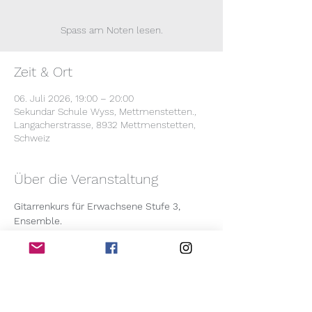
Spass am Noten lesen.
Zeit & Ort
06. Juli 2026, 19:00 – 20:00
Sekundar Schule Wyss, Mettmenstetten.,
Langacherstrasse, 8932 Mettmenstetten,
Schweiz
Über die Veranstaltung
Gitarrenkurs für Erwachsene Stufe 3, 
Ensemble.
Ein breites Repertoire aus der Welt der 
Gitarren wird von uns mit verschiedenen 
Stimmen gespielt. Vorkennnisse: 
Notenlesen ist erforderlich. Proben: 2.2; 
9.2; 23.3; 13.4; 4.5; 18.5; 8.6; 22.6; 6.7, um 
19.10 Uhr. Ort. Sek Schule Mettmenstetten. 