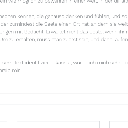
ein wie möglich zu bewahren in einer Welt, in der dir al
nschen kennen, die genauso denken und fühlen, und so 
 der zumindest die Seele einen Ort hat, an dem sie weite
dungen mit Bedacht! Erwartet nicht das Beste, wenn ihr n
 Um zu erhalten, muss man zuerst sein, und dann laufen
sem Text identifizieren kannst, würde ich mich sehr üb
reib mir.