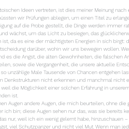
stoischen Ideen vertreten, ist dies meiner Meinung nach ei
müssten wir Prüfungen ablegen, um einen Titel zu erlange
igung auf die Probe gestellt, die Dinge werden immer raff
 und wächst, um das Licht zu besiegen, das glücklicherw
ist, da es eine der mächtigsten Energien in sich birgt: d
ntscheidung darüber, wohin wir uns bewegen wollen. Wen
d es die Angst, die alten Gewohnheiten, die falschen Ar
ilen, sowie die Vergangenheit, die unsere aktuelle Ents
o unzählige Male Tausende von Chancen entgehen lasse
 Denkstrukturen nicht erkennen und manchmal nicht e
, weil die Möglichkeit einer solchen Erfahrung in unser
den ist.
en Augen andere Augen, die mich beurteilen, ohne die g
 ich bin; diese Augen sehen nur das, was sie bereits k
s nur, weil ich ein wenig gelernt habe, hinzuschauen –
gst, viel Schutzpanzer und nicht viel Mut. Wenn man je