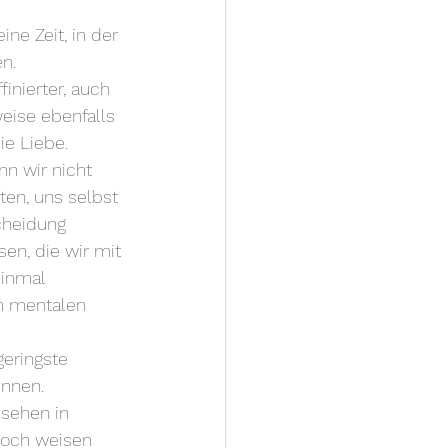
ne Zeit, in der 
n.
inierter, auch 
eise ebenfalls 
ie Liebe.
n wir nicht 
ten, uns selbst 
cheidung 
n, die wir mit 
inmal 
em mentalen 
eringste 
ennen.
 sehen in 
doch weisen 