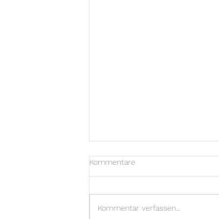
Kommentare
Catarata La paz
Kommentar verfassen...