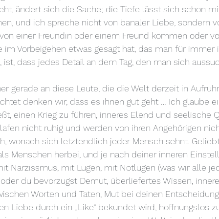
ht, ändert sich die Sache; die Tiefe lässt sich schon m
chen, und ich spreche nicht von banaler Liebe, sondern v
 von einer Freundin oder einem Freund kommen oder vo
e im Vorbeigehen etwas gesagt hat, das man für immer in
 ist, dass jedes Detail an dem Tag, den man sich aussuch
her gerade an diese Leute, die die Welt derzeit in Aufruhr
htet denken wir, dass es ihnen gut geht … Ich glaube ei
ßt, einen Krieg zu führen, inneres Elend und seelische Q
afen nicht ruhig und werden von ihren Angehörigen nich
h, wonach sich letztendlich jeder Mensch sehnt. Gelieb
als Menschen herbei, und je nach deiner inneren Einste
it Narzissmus, mit Lügen, mit Notlügen (was wir alle je
 oder du bevorzugst Demut, überliefertes Wissen, innere
schen Worten und Taten, Mut bei deinen Entscheidungen
nen Liebe durch ein „Like“ bekundet wird, hoffnungslos zu