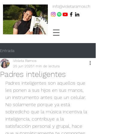
info@violetaramos.ch
Entrada
Violeta Ramos
25 jun 2025
1 min de lectura
Padres inteligentes
Padres inteligentes son aquellos que 
les ponen a sus hijos en sus manos, 
un instrumento antes que un celular.
No solamente porque ya está 
sobredicho que la música incentiva la 
inteligencia, contribuye a la 
satisfacción personal y grupal, hace 
que automáticamente te comportes 