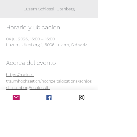
Luzern Schlössli Utenberg
Horario y ubicación
04 jul 2026, 15:00 – 16:00
Luzern, Utenberg 1, 6006 Luzern, Schweiz
Acerca del evento
https://meine-
traumhochzeit.ch/hochzeitslocations/schlos
sli-utenberg/schlossli-
utenberg/abendessen?
gad_source=1&gad_campaignid=1960516530
5&gbraid=0AAAAACU49s-
CouuS8nRDP3JJVw2SxqHoU&gclid=EAIaIQo
bChMI3OeikpackgMVm6SDBx1DpgFFEAAYAiA
AEgLpKvD_BwE