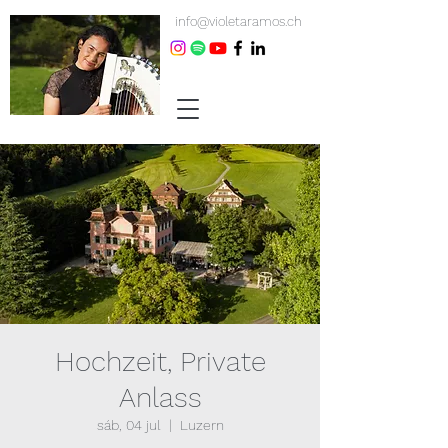
info@violetaramos.ch
Hochzeit, Private
Anlass
sáb, 04 jul
  |  
Luzern