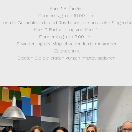
Kurs 1 Anfänger
Donnerstag, um 10.00 Uhr
ernen die Grundakkorde und Rhythmen, die uns beim Singen beg
Kurs 2 Fortsetzung von Kurs 1.
Donnerstag, um 9.00 Uhr
-Erweiterung der Möglichkeiten in den Akkorden
-Zupftechnik.
-Spielen Sie die ersten kurzen Improvisationen.