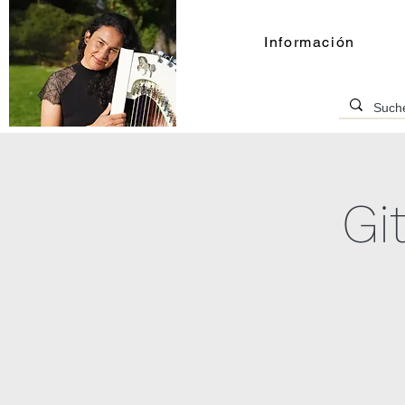
Información
Gi