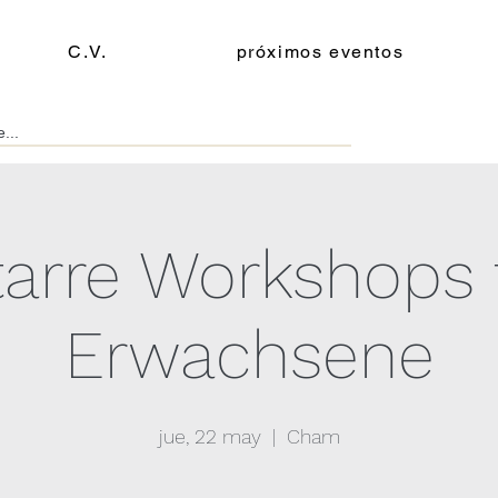
C.V.
próximos eventos
tarre Workshops 
Erwachsene
jue, 22 may
  |  
Cham