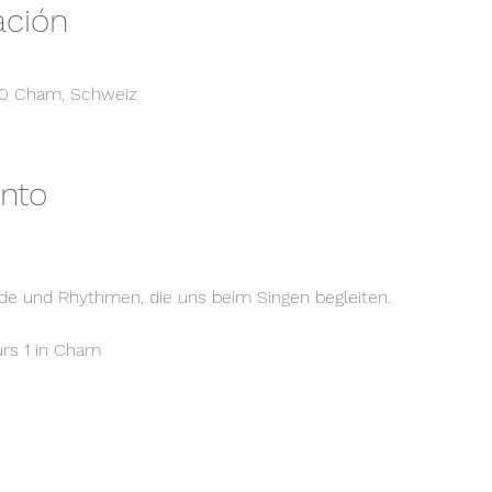
ación
30 Cham, Schweiz
ento
de und Rhythmen, die uns beim Singen begleiten.
urs 1 in Cham