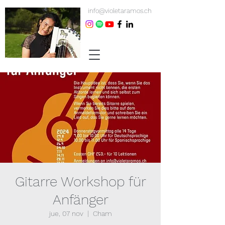
info@violetaramos.ch
Gitarre Workshop für
Anfänger
jue, 07 nov
  |  
Cham