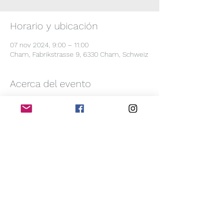
Horario y ubicación
07 nov 2024, 9:00 – 11:00
Cham, Fabrikstrasse 9, 6330 Cham, Schweiz
Acerca del evento
um 9.00 Uhr Deutsch sprechende 
Teilnehmer
um 10.00 Uhr Spanische sprechende 
Teilnehmer
Compartir este evento