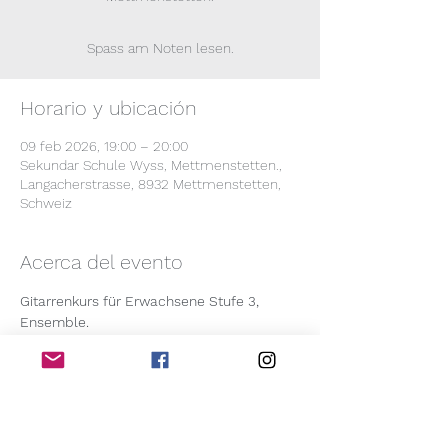
Spass am Noten lesen.
Horario y ubicación
09 feb 2026, 19:00 – 20:00
Sekundar Schule Wyss, Mettmenstetten.,
Langacherstrasse, 8932 Mettmenstetten,
Schweiz
Acerca del evento
Gitarrenkurs für Erwachsene Stufe 3, 
Ensemble.
Ein breites Repertoire aus der Welt der 
Gitarren wird von uns mit verschiedenen 
Stimmen gespielt. Vorkennnisse: 
Notenlesen ist erforderlich. Proben: 2.2; 
9.2; 23.3; 13.4; 4.5; 18.5; 8.6; 22.6; 6.7, um 