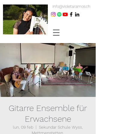
info@violetaramos.ch
Gitarre Ensemble für
Erwachsene
lun, 09 feb
  |  
Sekundar Schule Wyss,
Mettmenstetten.